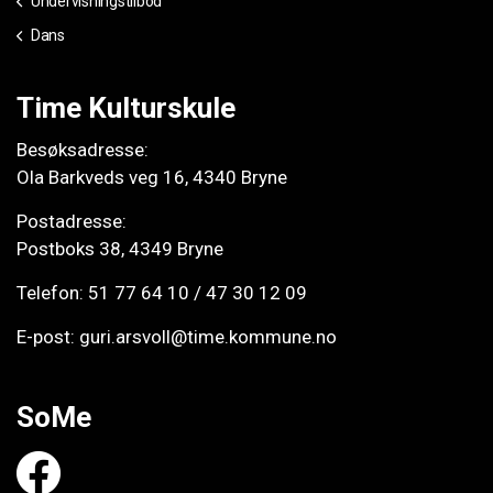
Undervisningstilbod
Dans
Time Kulturskule
Besøksadresse:
Ola Barkveds veg 16, 4340 Bryne
Postadresse:
Postboks 38, 4349 Bryne
Telefon:
51 77 64 10
/
47 30 12 09
E-post:
guri.arsvoll@time.kommune.no
SoMe