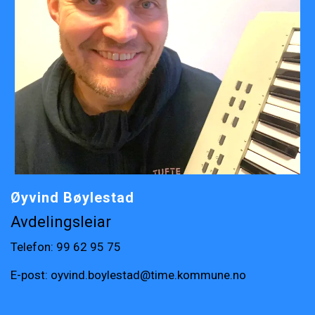
Øyvind Bøylestad
Avdelingsleiar
Telefon:
99 62 95 75
E-post:
oyvind.boylestad@time.kommune.no