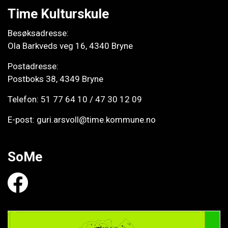
Time Kulturskule
Besøksadresse:
Ola Barkveds veg 16, 4340 Bryne
Postadresse:
Postboks 38, 4349 Bryne
Telefon:
51 77 64 10
/
47 30 12 09
E-post:
guri.arsvoll@time.kommune.no
SoMe