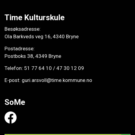
Time Kulturskule
Besøksadresse:
Ola Barkveds veg 16, 4340 Bryne
Postadresse:
Postboks 38, 4349 Bryne
Telefon:
51 77 64 10
/
47 30 12 09
E-post:
guri.arsvoll@time.kommune.no
SoMe